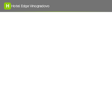
H
Hotel Edge Vinogradovo
Давайте мы Вам
перезвоним
Я согласен на
обработку персональных данных
Перезвоните мне