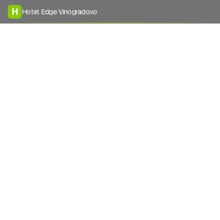
H
Hotel Edge Vinogradovo
Давайте мы Вам
перезвоним
Я согласен на
обработку персональных данных
Перезвоните мне